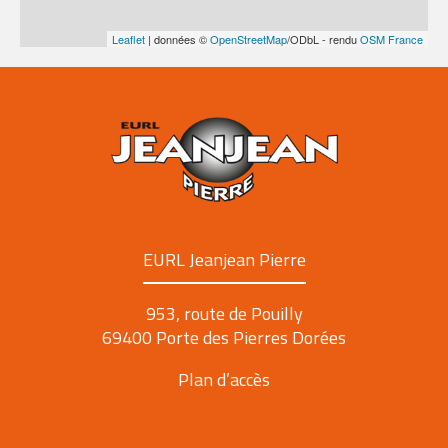
Leaflet
| données ©
OpenStreetMap
/ODbL - rendu
OSM France
EURL Jeanjean Pierre
953, route de Pouilly
69400 Porte des Pierres Dorées
Plan d’accès